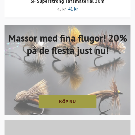
SF Superstrong Tafsmaterial 30m
41 kr
45 kr
Massor med fina flugor! 20%
på de flesta just nu!
KÖP NU