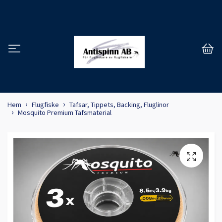
Hem
Flugfiske
Tafsar, Tippets, Backing, Fluglinor
Mosquito Premium Tafsmaterial