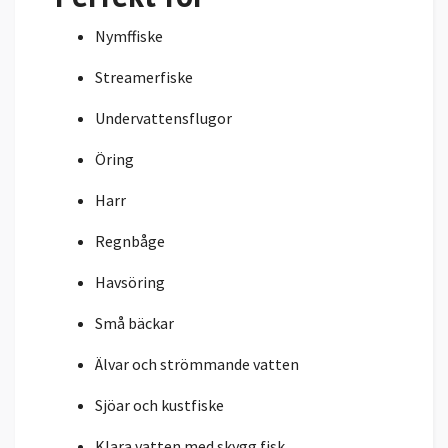
Nymffiske
Streamerfiske
Undervattensflugor
Öring
Harr
Regnbåge
Havsöring
Små bäckar
Älvar och strömmande vatten
Sjöar och kustfiske
Klara vatten med skygg fisk