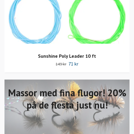
Sunshine Poly Leader 10 ft
71 kr
149 kr
Massor med fina flugor! 20%
på de flesta just nu!