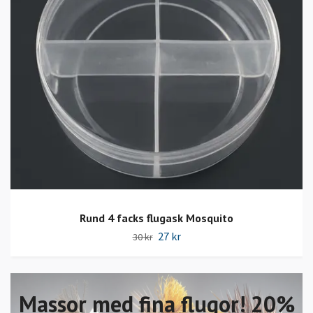
Rund 4 facks flugask Mosquito
27 kr
30 kr
Massor med fina flugor! 20%