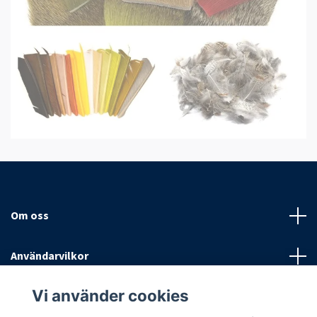
Om oss
Användarvilkor
Vi använder cookies
Sociala medier