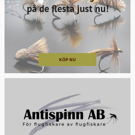
på de flesta just nu!
KÖP NU