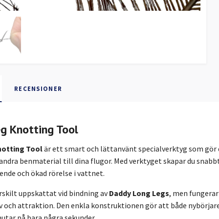
RECENSIONER
g Knotting Tool
otting Tool
är ett smart och lättanvänt specialverktyg som gör
andra benmaterial till dina flugor. Med verktyget skapar du snab
eende och ökad rörelse i vattnet.
rskilt uppskattat vid bindning av
Daddy Long Legs
, men fungerar
iv och attraktion. Den enkla konstruktionen gör att både nybörja
utar på bara några sekunder.