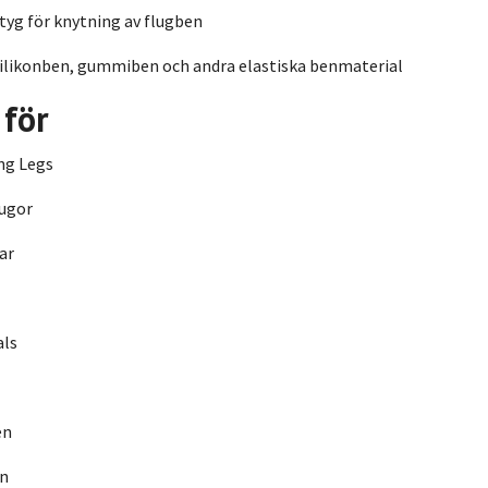
tyg för knytning av flugben
ilikonben, gummiben och andra elastiska benmaterial
 för
ng Legs
ugor
ar
als
en
en