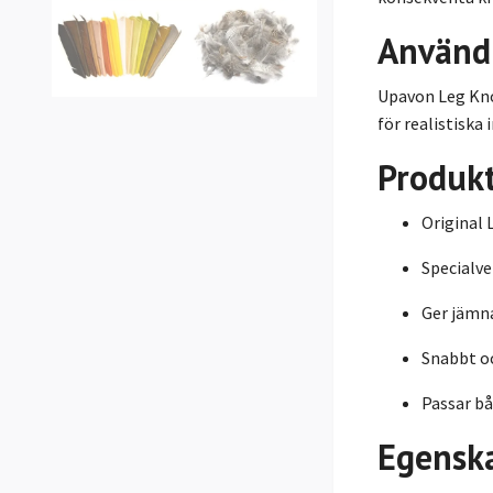
Använd
Upavon Leg Knot
för realistiska 
Produk
Original 
Specialve
Ger jämn
Snabbt o
Passar bå
Egensk