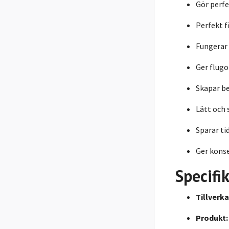
Gör perfe
Perfekt f
Fungerar 
Ger flugo
Skapar be
Lätt och 
Sparar ti
Ger konse
Specifi
Tillverka
Produkt: