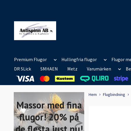
Premium Flugor
Hullingfria flugor
Flugor me
DR SLick
SMHAEN
Metz
Varumärken
Be
Hem
Flugbindning
Massor med fina
flugor! 20% på
de flesta just nu!