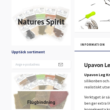
Natures Spirit
INFORMATION
Upptäck sortiment
Upavon Le
Upavon Leg Kn
silikonben och 
realistiskt uts
Verktyget är sä
Flugbindning
ben ger extra l
konsekventa kn