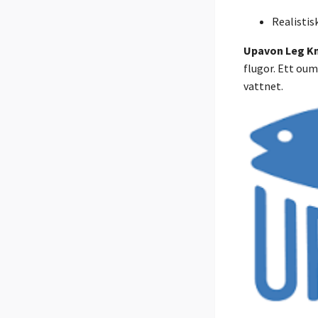
Realisti
Upavon Leg Kn
flugor. Ett oum
vattnet.