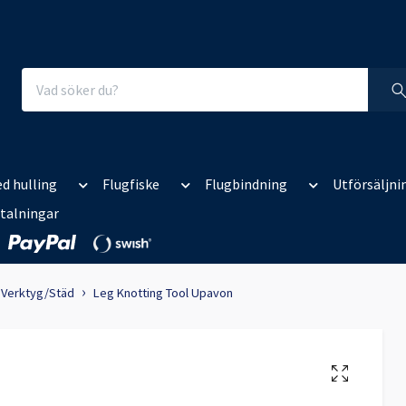
d hulling
Flugfiske
Flugbindning
Utförsäljni
talningar
Verktyg/Städ
Leg Knotting Tool Upavon