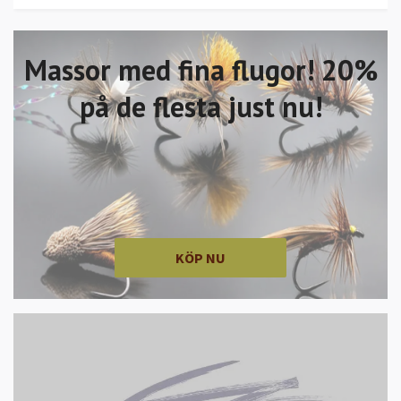
Massor med fina flugor! 20%
på de flesta just nu!
KÖP NU