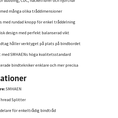
ör dubbing, CDC, hackelfibrer och hjorthår
 med många olika tråddimensioner
s med rundad knopp för enkel tråddelning
sk design med perfekt balanserad vikt
dtag håller verktyget på plats på bindbordet
at med SMHAENs höga kvalitetsstandard
erade bindtekniker enklare och mer precisa
kationer
re:
SMHAEN
hread Splitter
delare för enkeltrådig bindtråd