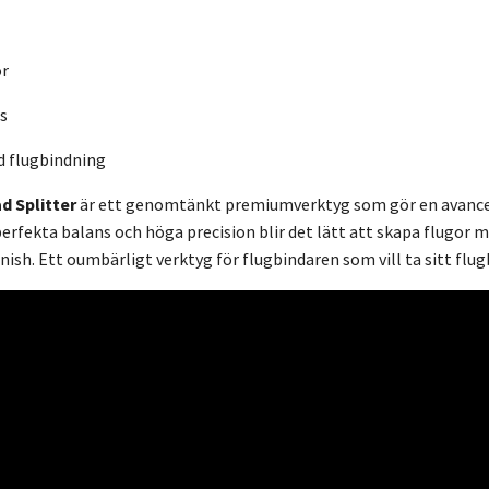
or
s
d flugbindning
 Splitter
är ett genomtänkt premiumverktyg som gör en avancer
erfekta balans och höga precision blir det lätt att skapa flugor me
inish. Ett oumbärligt verktyg för flugbindaren som vill ta sitt flug