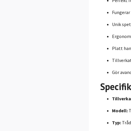
Perfekt f
Fungerar
Unik spet
Ergonomi
Platt han
Tillverk
Gör avanc
Specifi
Tillverka
Modell:
T
Typ:
Tråd