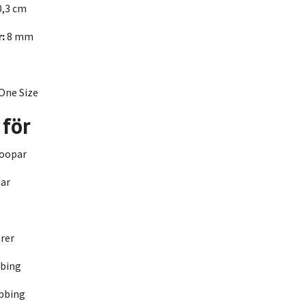
,3 cm
:
8 mm
One Size
 för
oopar
ar
rer
bing
bbing