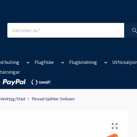
d hulling
Flugfiske
Flugbindning
Utförsäljni
talningar
Verktyg/Städ
Thread Splitter Smhaen