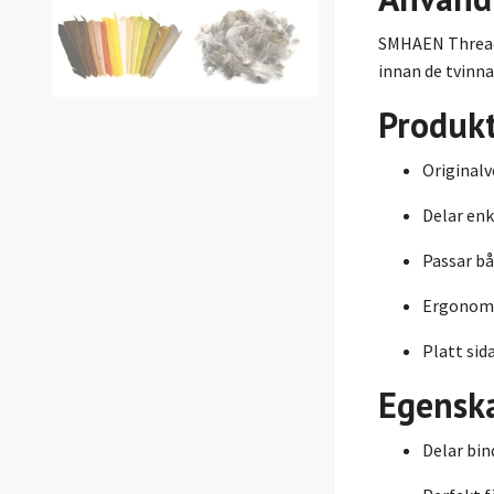
SMHAEN Thread S
innan de tvinn
Produk
Original
Delar enk
Passar bå
Ergonomi
Platt sid
Egensk
Delar bin