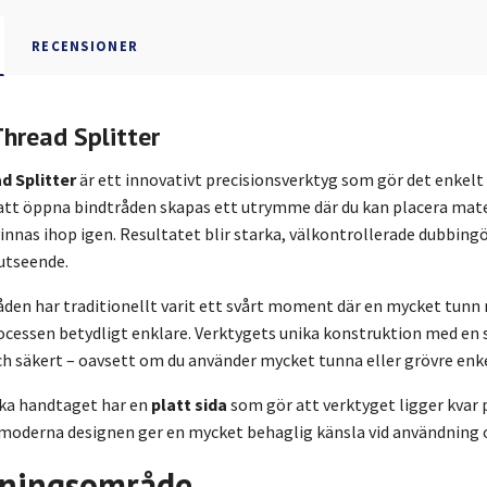
RECENSIONER
read Splitter
 Splitter
är ett innovativt precisionsverktyg som gör det enkelt 
att öppna bindtråden skapas ett utrymme där du kan placera mater
innas ihop igen. Resultatet blir starka, välkontrollerade dubbing
utseende.
åden har traditionellt varit ett svårt moment där en mycket tunn 
ocessen betydligt enklare. Verktygets unika konstruktion med en 
h säkert – oavsett om du använder mycket tunna eller grövre enke
ka handtaget har en
platt sida
som gör att verktyget ligger kvar 
 moderna designen ger en mycket behaglig känsla vid användning o
ningsområde