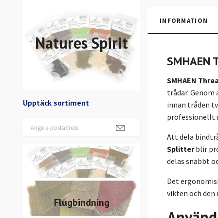
INFORMATION
Natures Spirit
SMHAEN Th
SMHAEN Thread
trådar. Genom 
Upptäck sortiment
innan tråden tv
professionellt 
Att dela bindtr
Splitter
blir pr
delas snabbt oc
Det ergonomis
vikten och den
Flugbindning
Använd