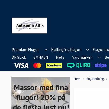
Premium Flugor
Hullingfria flugor
Flugor me
DR SLick
SMHAEN
Metz
Varumärken
Be
Hem
Flugbindning
Massor med fina
flugor! 20% på
de flesta just nu!