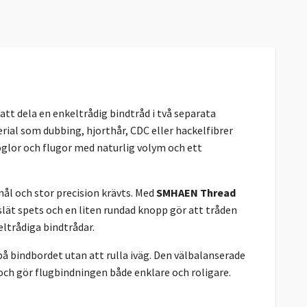
att dela en enkeltrådig bindtråd i två separata
ial som dubbing, hjorthår, CDC eller hackelfibrer
öglor och flugor med naturlig volym och ett
nål och stor precision krävts. Med
SMHAEN Thread
slät spets och en liten rundad knopp gör att tråden
ltrådiga bindtrådar.
på bindbordet utan att rulla iväg. Den välbalanserade
ch gör flugbindningen både enklare och roligare.