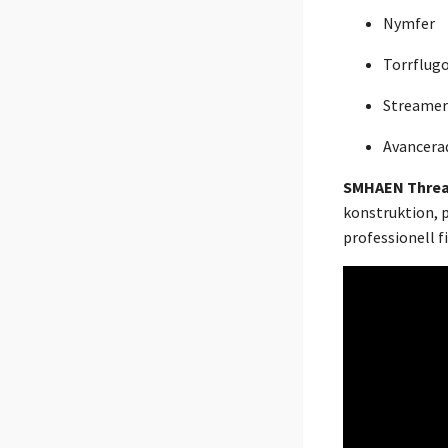
Nymfer
Torrflug
Streamer
Avancera
SMHAEN Thread
konstruktion, p
professionell f