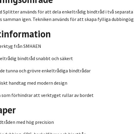
plitter används för att dela enkeltrådig bindtråd i två separata
as samman igen. Tekniken används för att skapa fylliga dubbingög
tinformation
verktyg från SMHAEN
eltrådig bindtråd snabbt och säkert
de tunna och grövre enkeltrådiga bindtrådar
skt handtag med modern design
a som förhindrar att verktyget rullar av bordet
aper
dtråden med hög precision