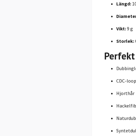
Längd:
10
Diameter
Vikt:
9 g
Storlek:
Perfekt
Dubbingl
CDC-loop
Hjorthår
Hackelfib
Naturdub
Syntetdu