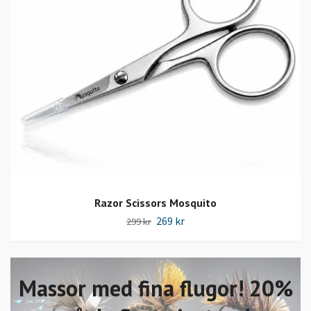
Razor Scissors Mosquito
269 kr
299 kr
Massor med fina flugor! 20%