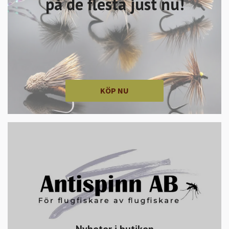
på de flesta just nu!
KÖP NU