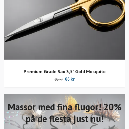
Premium Grade Sax 3,5" Gold Mosquito
86 kr
95 kr
Massor med fina flugor! 20%
på de flesta just nu!