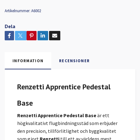
Artikelnummer:
A6002
Dela
INFORMATION
RECENSIONER
Renzetti Apprentice Pedestal
Base
Renzetti Apprentice Pedestal Base
är ett
högkvalitativt flugbindningsstäd som erbjuder
den precision, tillförlitlighet och byggkvalitet
som gjort
Renzetti
till ett av världens mest