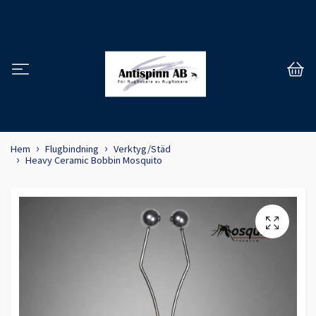
Hem
Flugbindning
Verktyg/Städ
Heavy Ceramic Bobbin Mosquito