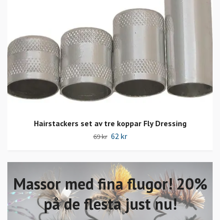
Hairstackers set av tre koppar Fly Dressing
62 kr
69 kr
Massor med fina flugor! 20%
på de flesta just nu!