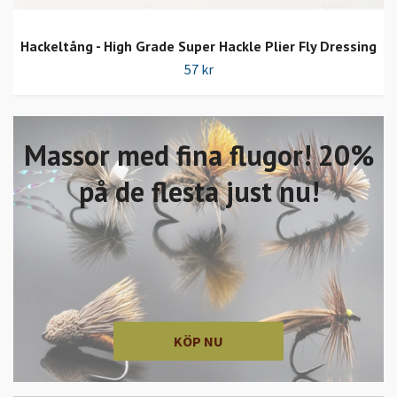
Hackeltång - High Grade Super Hackle Plier Fly Dressing
57 kr
Massor med fina flugor! 20%
på de flesta just nu!
KÖP NU