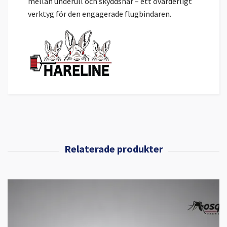
mellan underull och skyddshår – ett ovärderligt
verktyg för den engagerade flugbindaren.