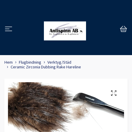
Hem
Flugbindning
Verktyg/Städ
Ceramic Zirconia Dubbing Rake Hareline