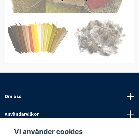
Om oss
Användarvilkor
Vi använder cookies
Sociala medier