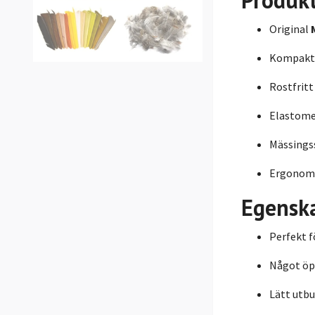
Produk
Original
Kompakt
Rostfrit
Elastome
Mässings
Ergonomi
Egensk
Perfekt f
Något öpp
Lätt utbu