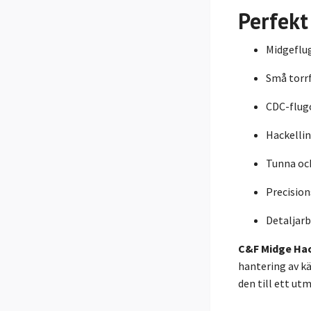
Perfekt
Midgeflu
Små torr
CDC-flug
Hackelli
Tunna och
Precisio
Detaljar
C&F Midge Hac
hantering av k
den till ett ut