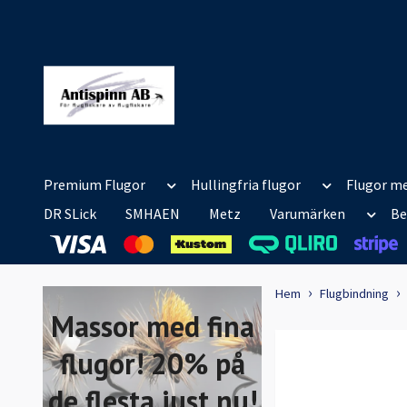
Premium Flugor
Hullingfria flugor
Flugor me
DR SLick
SMHAEN
Metz
Varumärken
Be
Hem
Flugbindning
Massor med fina
flugor! 20% på
de flesta just nu!