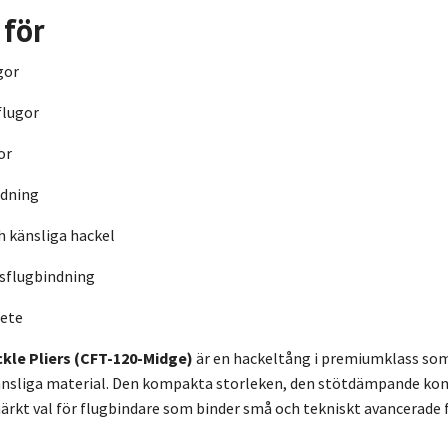
 för
gor
flugor
or
ndning
 känsliga hackel
nsflugbindning
bete
kle Pliers (CFT-120-Midge)
är en hackeltång i premiumklass som
änsliga material. Den kompakta storleken, den stötdämpande k
märkt val för flugbindare som binder små och tekniskt avancerade