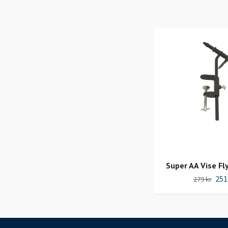
Super AA Vise Fl
251
279 kr