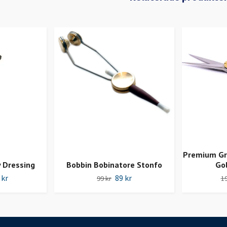
Premium Gra
y Dressing
Bobbin Bobinatore Stonfo
Go
 kr
89 kr
99 kr
19