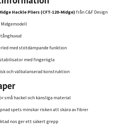
tinformation
Midge Hackle Pliers (CFT-120-Midge)
från C&F Design
 Midgemodell
t tånghuvud
rled med stötdämpande funktion
stabilisator med fingerögla
sk och välbalanserad konstruktion
aper
ör små hackel och känsliga material
nad spets minskar risken att skära av fibrer
ktad nos ger ett säkert grepp