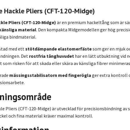
 Hackle Pliers (CFT-120-Midge)
kle Pliers (CFT-120-Midge)
är en premium hackeltång som är särs
änsliga material
. Den kompakta Midgemodellen ger hög precisio
liga bindmaterial.
stad med ett
stötdämpande elastomerfäste
som ger en mjuk oc
lindningen. Det
rostfria tånghuvudet
har en lätt utbuktning vid 
 som risken för att skada eller skära av känsliga fibrer minimeras
erade
mässingsstabilisatorn med fingerögla
ger extra kontroll
isionsarbete.
ningsområde
le Pliers (CFT-120-Midge) är utvecklad för precisionsbindning av
ckel och fina material kräver maximal kontroll.