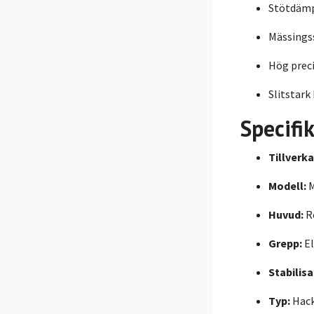
Stötdämp
Mässingss
Hög preci
Slitstark
Specifi
Tillverka
Modell:
M
Huvud:
Ro
Grepp:
E
Stabilisa
Typ:
Hack