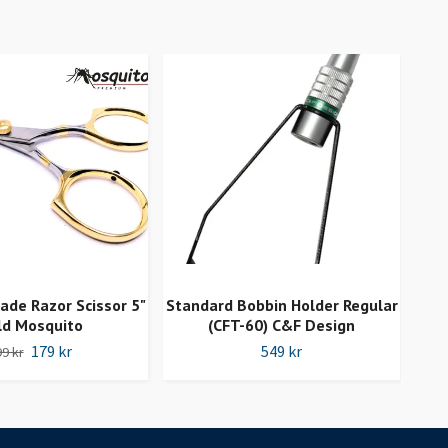
de Razor Scissor 5"
Standard Bobbin Holder Regular
ld Mosquito
(CFT-60) C&F Design
Sc
179 kr
549 kr
9 kr