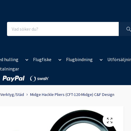
d hulling
Flugfiske
Flugbindning
Utförsäljni
talningar
Verktyg/Städ
Midge Hackle Pliers (CFT-120-Midge) C&F Design