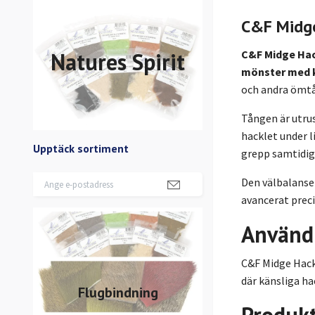
C&F Midge
Natures Spirit
C&F Midge Hac
mönster med k
och andra ömtå
Tången är utru
hacklet under 
Upptäck sortiment
grepp samtidigt
Den välbalans
avancerat prec
Använd
C&F Midge Hack
där känsliga ha
Flugbindning