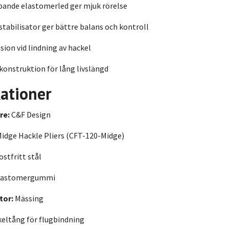
ande elastomerled ger mjuk rörelse
tabilisator ger bättre balans och kontroll
sion vid lindning av hackel
 konstruktion för lång livslängd
kationer
re:
C&F Design
idge Hackle Pliers (CFT-120-Midge)
stfritt stål
lastomergummi
tor:
Mässing
eltång för flugbindning