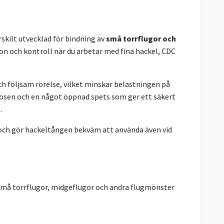
kilt utvecklad för bindning av
små torrflugor och
n och kontroll när du arbetar med fina hackel, CDC
h följsam rörelse, vilket minskar belastningen på
nosen och en något öppnad spets som ger ett säkert
.
 och gör hackeltången bekväm att använda även vid
 små torrflugor, midgeflugor och andra flugmönster