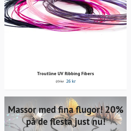
Troutline UV Ribbing Fibers
26 kr
29 kr
Massor med fina flugor! 20%
på de flesta just nu!