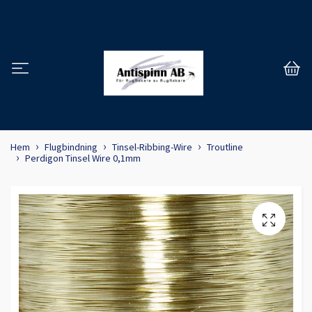
Hem
Flugbindning
Tinsel-Ribbing-Wire
Troutline
Perdigon Tinsel Wire 0,1mm