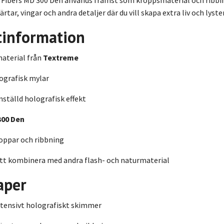
järtar, vingar och andra detaljer där du vill skapa extra liv och lyster
tinformation
aterial från
Textreme
ografisk mylar
ställd holografisk effekt
300 Den
oppar och ribbning
tt kombinera med andra flash- och naturmaterial
aper
ntensivt holografiskt skimmer