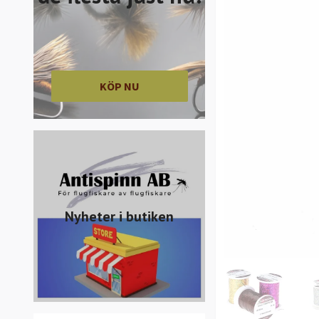
KÖP NU
Nyheter i butiken