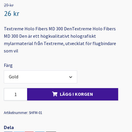
29 kr
26 kr
Textreme Holo Fibers MD 300 DenTextreme Holo Fibers
MD 300 Den är ett högkvalitativt holografiskt
mylarmaterial från Textreme, utvecklat för flugbindare
som vil
Färg
Gold
LÄGG I KORGEN
Artikelnummer:
SHFM-01
Dela