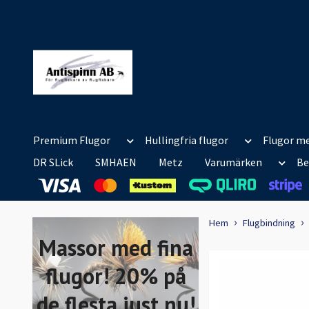
Premium Flugor
Hullingfria flugor
Flugor me
DR SLick
SMHAEN
Metz
Varumärken
Be
Hem
Flugbindning
Massor med fina
flugor! 20% på
de flesta just nu!