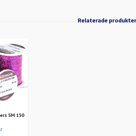
bers SM 150
kr