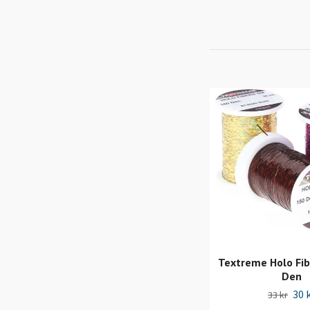
Textreme Holo Fi
Den
30 
33 kr