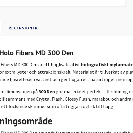
RECENSIONER
Holo Fibers MD 300 Den
Fibers MD 300 Den är ett högkvalitativt
holografiskt mylarmate
ugor extra lyster och attraktionskraft. Materialet är tillverkat av 
nde ljusreflexer i vattnet och ger flugan ett naturtroget men iö
vre dimensionen på
300 Den
gör materialet perfekt till ribbning 
 tillsammans med Crystal Flash, Glossy Flash, marabou och andra 
 ett lockande skimmer som ofta triggar rovfisk till hugg.
ningsområde
Fibers MD 300 Den används främst som kroppsmaterial och ribbi