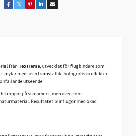
rial
från
Textreme
, utvecklat för flugbindare som
platt mylar med laserframställda holografiska effekter
gonfallande utseende.
och kroppar på streamers, men även som
naturmaterial. Resultatet blir flugor med ökad
ng på streamers, men fungerar även utmärkt som