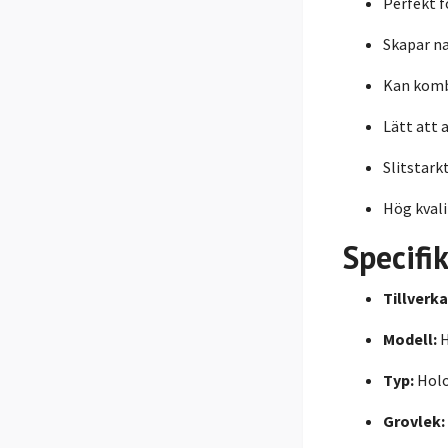
Perfekt 
Skapar na
Kan komb
Lätt att 
Slitstark
Hög kval
Specifi
Tillverka
Modell:
H
Typ:
Holo
Grovlek: