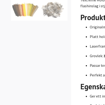
flashinslag i st
Produk
Originalm
Platt hol
Laserfram
Grovlek:
Passar kr
Perfekt a
Egensk
Ger ett i