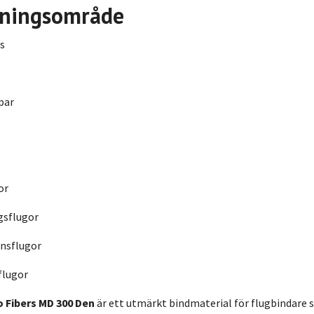
ningsområde
s
par
or
gsflugor
ensflugor
flugor
 Fibers MD 300 Den
är ett utmärkt bindmaterial för flugbindare s