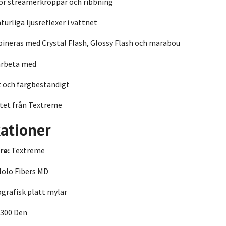
för streamerkroppar och ribbning
turliga ljusreflexer i vattnet
ineras med Crystal Flash, Glossy Flash och marabou
arbeta med
t och färgbeständigt
itet från Textreme
kationer
re:
Textreme
olo Fibers MD
grafisk platt mylar
300 Den