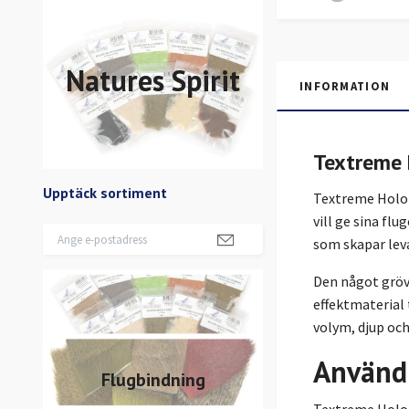
Natures Spirit
INFORMATION
Textreme 
Upptäck sortiment
Textreme Holo 
vill ge sina fl
som skapar leva
Den något grö
effektmaterial
volym, djup och
Använd
Flugbindning
Textreme Holo 