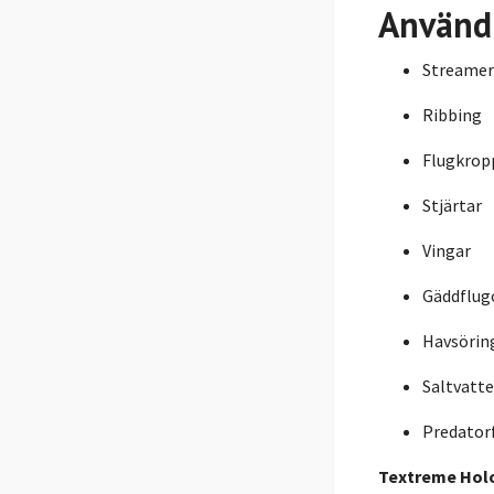
Använd
Streamer
Ribbing
Flugkrop
Stjärtar
Vingar
Gäddflug
Havsörin
Saltvatt
Predator
Textreme Holo