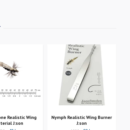
ne Realistic Wing
Nymph Realistic Wing Burner
Uni
terial J:son
J:son