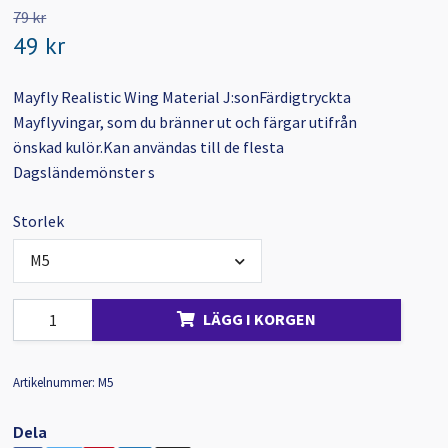
79 kr
49 kr
Mayfly Realistic Wing Material J:sonFärdigtryckta
Mayflyvingar, som du bränner ut och färgar utifrån
önskad kulör.Kan användas till de flesta
Dagsländemönster s
Storlek
M5
LÄGG I KORGEN
Artikelnummer:
M5
Dela