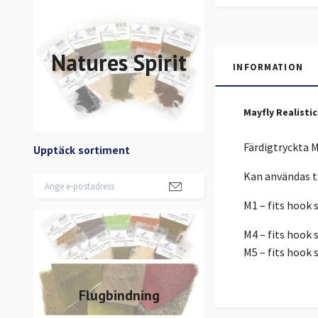
Natures Spirit
INFORMATION
Mayfly Realistic
Färdigtryckta M
Upptäck sortiment
Kan användas ti
M1 – fits hook s
M4 – fits hook s
M5 – fits hook s
Flugbindning