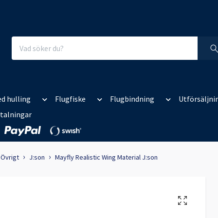
d hulling
Flugfiske
Flugbindning
Utförsäljni
talningar
Övrigt
J:son
Mayfly Realistic Wing Material J:son