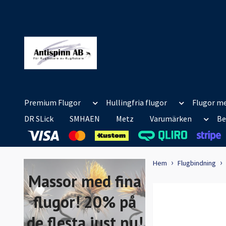
Premium Flugor
Hullingfria flugor
Flugor me
DR SLick
SMHAEN
Metz
Varumärken
Be
Hem
Flugbindning
Massor med fina
flugor! 20% på
de flesta just nu!