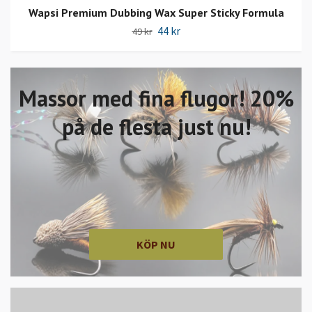
Wapsi Premium Dubbing Wax Super Sticky Formula
44 kr
49 kr
Massor med fina flugor! 20%
på de flesta just nu!
KÖP NU