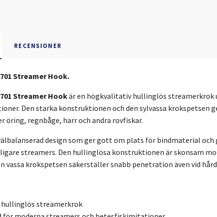
RECENSIONER
701 Streamer Hook.
 701 Streamer Hook
är en högkvalitativ hullinglös streamerkrok
ioner. Den starka konstruktionen och den sylvassa krokspetsen ge
ter öring, regnbåge, harr och andra rovfiskar.
älbalanserad design som ger gott om plats för bindmaterial och gö
lligare streamers. Den hullinglösa konstruktionen är skonsam mot
n vassa krokspetsen säkerställer snabb penetration även vid hård
hullinglös streamerkrok
d för moderna streamers och betesfiskimitationer