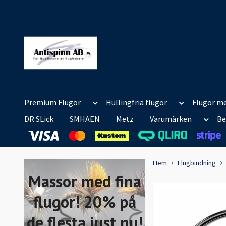
Premium Flugor
Hullingfria flugor
Flugor me
DR SLick
SMHAEN
Metz
Varumärken
Be
Hem
Flugbindning
Massor med fina
flugor! 20% på
de flesta just nu!