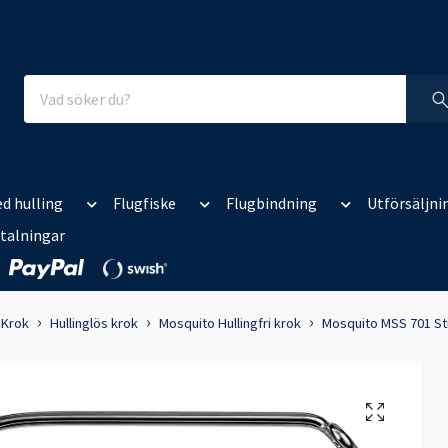
d hulling
Flugfiske
Flugbindning
Utförsäljni
talningar
Krok
Hullinglös krok
Mosquito Hullingfri krok
Mosquito MSS 701 S