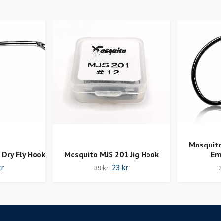
Mosquit
Dry Fly Hook
Mosquito MJS 201 Jig Hook
Em
kr
23 kr
39 kr