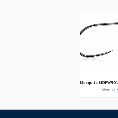
Mosquito MDFW901 
29 
39 kr