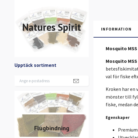
Natures Spirit
INFORMATION
Mosquito MSS 
Mosquito MSS
Upptäck sortiment
betesfiskimitat
val för fiske ef
Kroken har en v
mönster till fy
fiske, medan de
Egenskaper
Flugbindning
Premium 
Utveckla