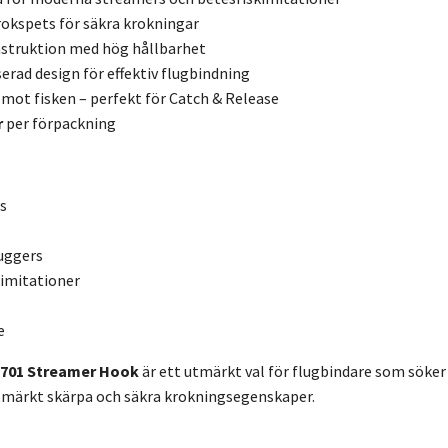
rokspets för säkra krokningar
nstruktion med hög hållbarhet
erad design för effektiv flugbindning
ot fisken – perfekt för Catch & Release
r
per förpackning
s
uggers
kimitationer
e
 701 Streamer Hook
är ett utmärkt val för flugbindare som söker
utmärkt skärpa och säkra krokningsegenskaper.