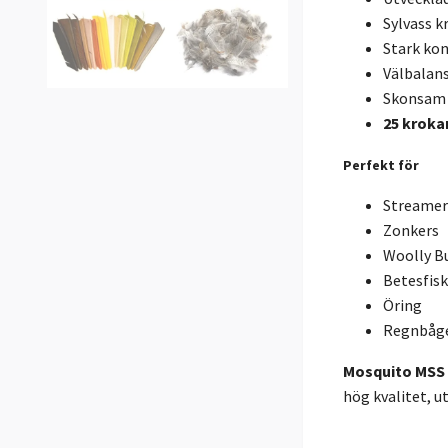
Sylvass k
Stark ko
Välbalans
Skonsam m
25 kroka
Perfekt för
Streamer
Zonkers
Woolly B
Betesfis
Öring
Regnbåg
Mosquito MSS
hög kvalitet, 