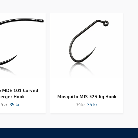
o MDE 101 Curved
Mo
erger Hook
Mosquito MJS 523 Jig Hook
35 kr
35 kr
39 kr
39 kr