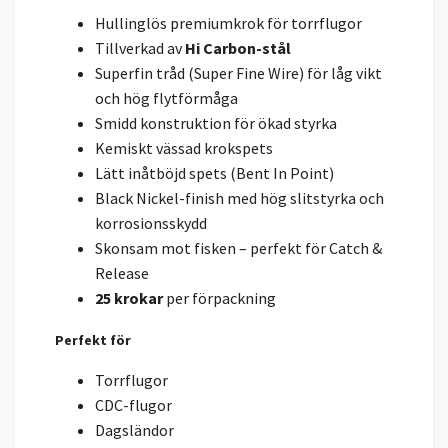
Hullinglös premiumkrok för torrflugor
Tillverkad av
Hi Carbon-stål
Superfin tråd (Super Fine Wire) för låg vikt
och hög flytförmåga
Smidd konstruktion för ökad styrka
Kemiskt vässad krokspets
Lätt inåtböjd spets (Bent In Point)
Black Nickel-finish med hög slitstyrka och
korrosionsskydd
Skonsam mot fisken – perfekt för Catch &
Release
25 krokar
per förpackning
Perfekt för
Torrflugor
CDC-flugor
Dagsländor