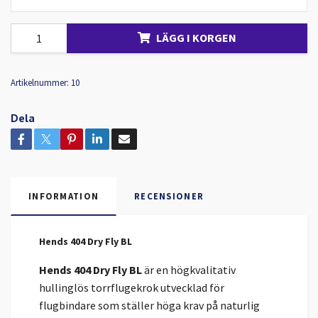
LÄGG I KORGEN
Artikelnummer:
10
Dela
INFORMATION
RECENSIONER
Hends 404 Dry Fly BL
Hends 404 Dry Fly BL
är en högkvalitativ
hullinglös torrflugekrok utvecklad för
flugbindare som ställer höga krav på naturlig