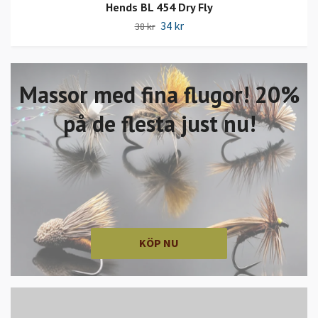
Hends BL 454 Dry Fly
34 kr
38 kr
Massor med fina flugor! 20%
på de flesta just nu!
KÖP NU