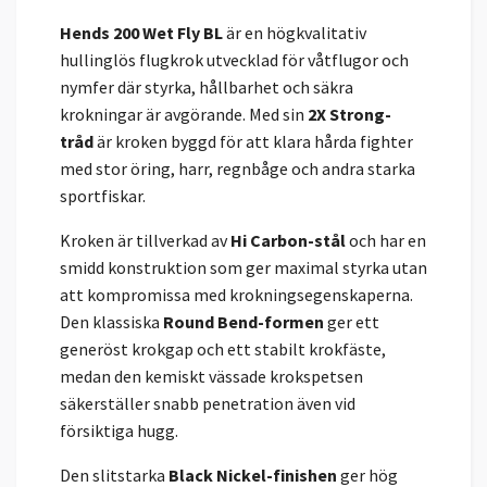
Hends 200 Wet Fly BL
är en högkvalitativ
hullinglös flugkrok utvecklad för våtflugor och
nymfer där styrka, hållbarhet och säkra
krokningar är avgörande. Med sin
2X Strong-
tråd
är kroken byggd för att klara hårda fighter
med stor öring, harr, regnbåge och andra starka
sportfiskar.
Kroken är tillverkad av
Hi Carbon-stål
och har en
smidd konstruktion som ger maximal styrka utan
att kompromissa med krokningsegenskaperna.
Den klassiska
Round Bend-formen
ger ett
generöst krokgap och ett stabilt krokfäste,
medan den kemiskt vässade krokspetsen
säkerställer snabb penetration även vid
försiktiga hugg.
Den slitstarka
Black Nickel-finishen
ger hög