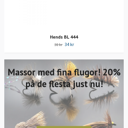
Hends BL 444
34 kr
38 kr
Massor med fina flugor! 20%
på de flesta just nu!