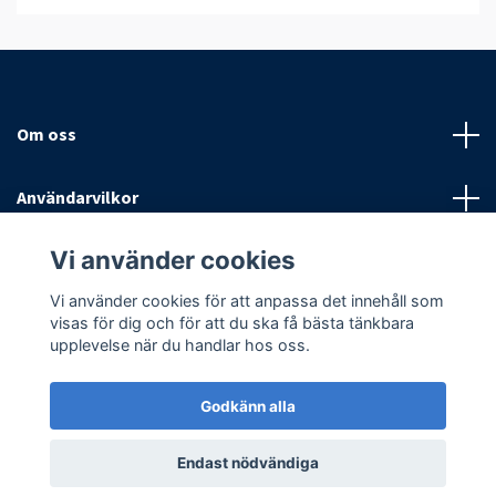
Om oss
Användarvilkor
Vi använder cookies
Sociala medier
Vi använder cookies för att anpassa det innehåll som
visas för dig och för att du ska få bästa tänkbara
upplevelse när du handlar hos oss.
Godkänn alla
© 2026 Antispinn AB
Endast nödvändiga