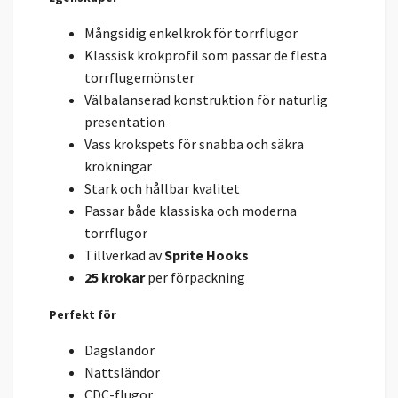
Mångsidig enkelkrok för torrflugor
Klassisk krokprofil som passar de flesta
torrflugemönster
Välbalanserad konstruktion för naturlig
presentation
Vass krokspets för snabba och säkra
krokningar
Stark och hållbar kvalitet
Passar både klassiska och moderna
torrflugor
Tillverkad av
Sprite Hooks
25 krokar
per förpackning
Perfekt för
Dagsländor
Nattsländor
CDC-flugor