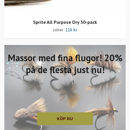
Sprite All Purpose Dry 50-pack
116 kr
129 kr
Massor med fina flugor! 20%
på de flesta just nu!
KÖP NU