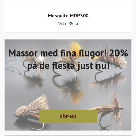
Mosquito MDP300
35 kr
39 kr
Massor med fina flugor! 20%
på de flesta just nu!
KÖP NU