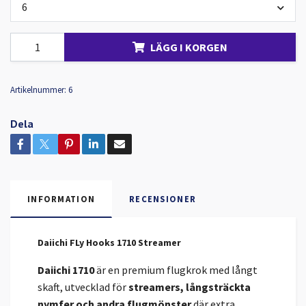
6
LÄGG I KORGEN
Artikelnummer:
6
Dela
INFORMATION
RECENSIONER
Daiichi FLy Hooks 1710 Streamer
Daiichi 1710
är en premium flugkrok med långt
skaft, utvecklad för
streamers, långsträckta
nymfer och andra flugmönster
där extra