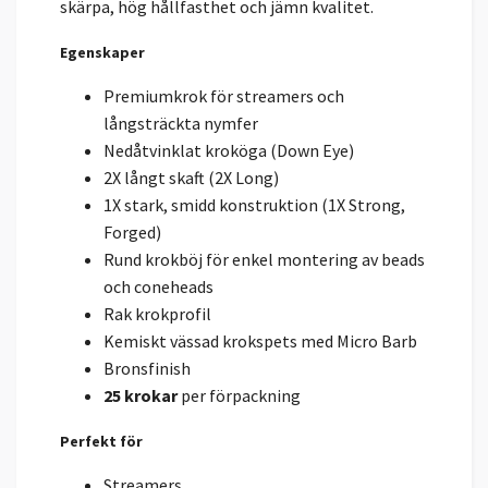
skärpa, hög hållfasthet och jämn kvalitet.
Egenskaper
Premiumkrok för streamers och
långsträckta nymfer
Nedåtvinklat kroköga (Down Eye)
2X långt skaft (2X Long)
1X stark, smidd konstruktion (1X Strong,
Forged)
Rund krokböj för enkel montering av beads
och coneheads
Rak krokprofil
Kemiskt vässad krokspets med Micro Barb
Bronsfinish
25 krokar
per förpackning
Perfekt för
Streamers