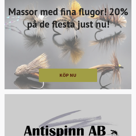
Massor med fina flugor! 20%
på de flesta just nu!
KÖP NU