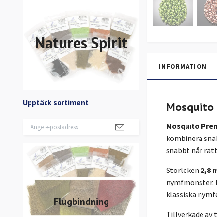
Natures Spirit
INFORMATION
Upptäck sortiment
Mosquito 
Mosquito Pre
kombinera snab
snabbt når rätt
Storleken
2,8
nymfmönster. De
klassiska nymf
Flugbindning
Tillverkade av 