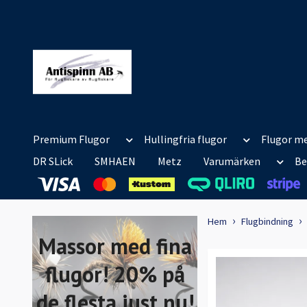
Premium Flugor
Hullingfria flugor
Flugor me
DR SLick
SMHAEN
Metz
Varumärken
Be
Hem
Flugbindning
Massor med fina
flugor! 20% på
de flesta just nu!