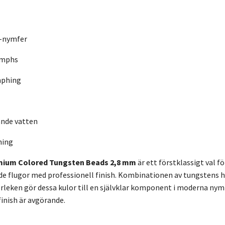
-nymfer
ymphs
mphing
nde vatten
ning
mium Colored Tungsten Beads 2,8 mm
är ett förstklassigt val f
e flugor med professionell finish. Kombinationen av tungstens h
rleken gör dessa kulor till en självklar komponent i moderna nym
inish är avgörande.