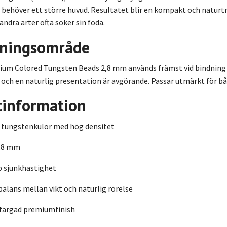
 behöver ett större huvud. Resultatet blir en kompakt och naturtr
andra arter ofta söker sin föda.
ningsområde
um Colored Tungsten Beads 2,8 mm används främst vid bindning a
 och en naturlig presentation är avgörande. Passar utmärkt för b
tinformation
tungstenkulor med hög densitet
2,8 mm
b sjunkhastighet
alans mellan vikt och naturlig rörelse
 färgad premiumfinish