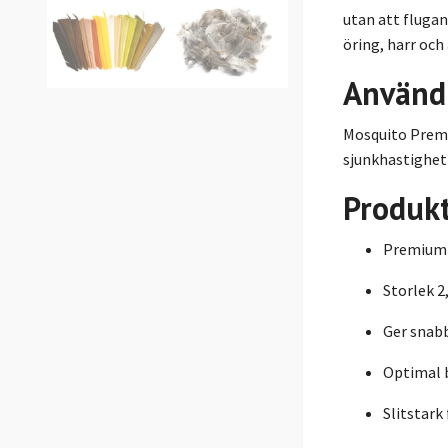
utan att flugan
öring, harr och 
Använd
Mosquito Premi
sjunkhastighet
Produk
Premium 
Storlek 
Ger snab
Optimal b
Slitstark