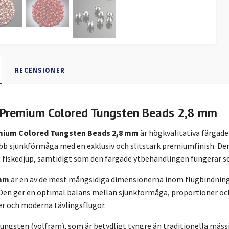
RECENSIONER
Premium Colored Tungsten Beads 2,8 mm
mium Colored Tungsten Beads 2,8 mm
är högkvalitativa färgade
b sjunkförmåga med en exklusiv och slitstark premiumfinish. Den
 fiskedjup, samtidigt som den färgade ytbehandlingen fungerar som
 mm
är en av de mest mångsidiga dimensionerna inom flugbindning o
n ger en optimal balans mellan sjunkförmåga, proportioner och na
er och moderna tävlingsflugor.
tungsten (volfram), som är betydligt tyngre än traditionella mäs