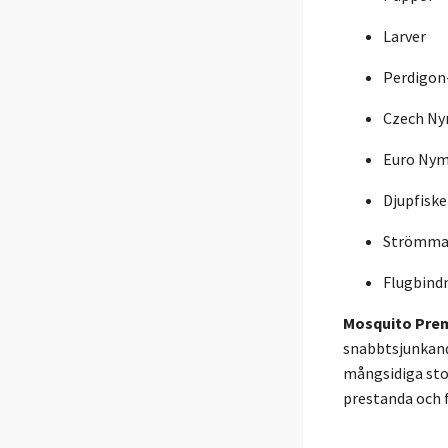
Larver
Perdigon
Czech N
Euro Ny
Djupfiske
Strömma
Flugbind
Mosquito Pre
snabbtsjunkand
mångsidiga sto
prestanda och f