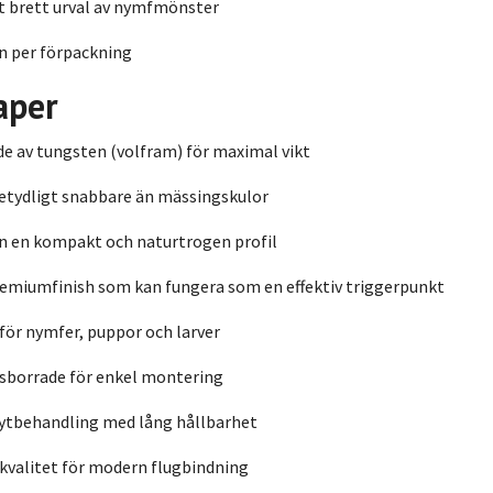
t brett urval av nymfmönster
n per förpackning
aper
de av tungsten (volfram) för maximal vikt
etydligt snabbare än mässingskulor
n en kompakt och naturtrogen profil
emiumfinish som kan fungera som en effektiv triggerpunkt
för nymfer, puppor och larver
nsborrade för enkel montering
 ytbehandling med lång hållbarhet
valitet för modern flugbindning