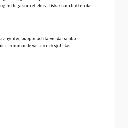
ogen fluga som effektivt fiskar nära botten där
v nymfer, puppor och larver där snabb
åde strömmande vatten och sjöfiske.