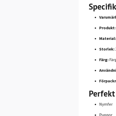
Specifi
Varumär
Produkt:
Material:
Storlek:
Färg:
Färg
Användn
Förpackn
Perfekt
Nymfer
Puppor