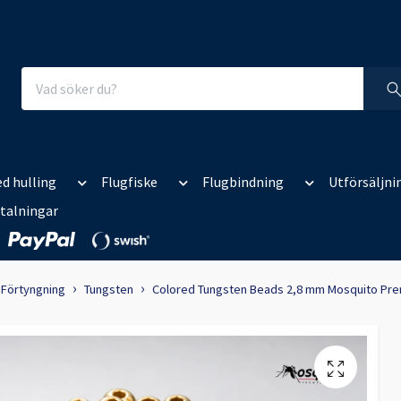
d hulling
Flugfiske
Flugbindning
Utförsäljni
talningar
Förtyngning
Tungsten
Colored Tungsten Beads 2,8 mm Mosquito Pr