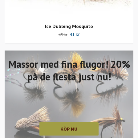
Ice Dubbing Mosquito
41 kr
45 kr
Massor med fina flugor! 20%
på de flesta just nu!
KÖP NU