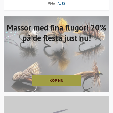
71 kr
79 kr
Massor med fina flugor! 20%
på de flesta just nu!
KÖP NU