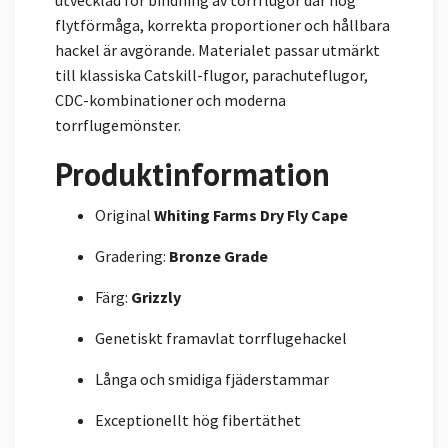
utvecklad för bindning av torrflugor där hög
flytförmåga, korrekta proportioner och hållbara
hackel är avgörande. Materialet passar utmärkt
till klassiska Catskill-flugor, parachuteflugor,
CDC-kombinationer och moderna
torrflugemönster.
Produktinformation
Original
Whiting Farms Dry Fly Cape
Gradering:
Bronze Grade
Färg:
Grizzly
Genetiskt framavlat torrflugehackel
Långa och smidiga fjäderstammar
Exceptionellt hög fibertäthet