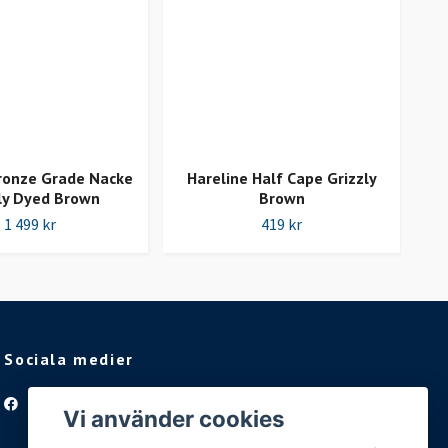
ronze Grade Nacke
Hareline Half Cape Grizzly
W
ly Dyed Brown
Brown
1 499 kr
419 kr
Sociala medier
Facebook
Vi använder cookies