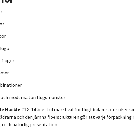
or
or
dor
flugor
eflugor
mmer
inationer
a och moderna torrflugsmönster
e Hackle #12–14
är ett utmärkt val för flugbindare som söker sad
fjädrarna och den jämna fiberstrukturen gör att varje förpackning 
a och naturlig presentation.