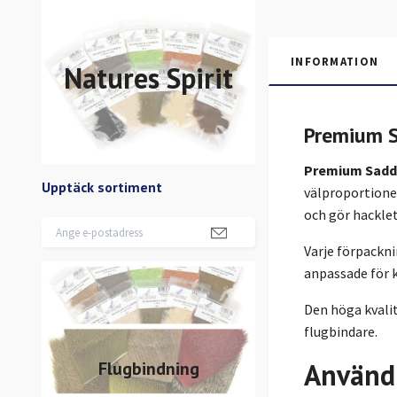
INFORMATION
Natures Spirit
Premium 
Premium Saddl
Upptäck sortiment
välproportioner
och gör hacklet
Varje förpackn
anpassade för 
Den höga kvalit
flugbindare.
Använd
Flugbindning