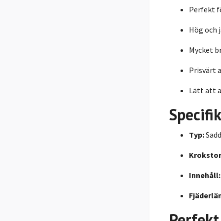
Perfekt f
Hög och j
Mycket b
Prisvärt 
Lätt att 
Specifi
Typ:
Sadd
Krokstor
Innehåll:
Fjäderlä
Perfekt