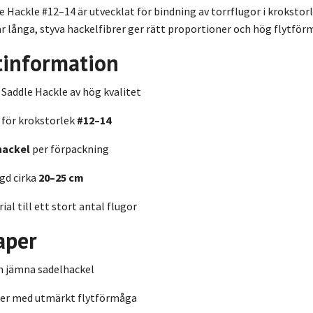
Hackle #12–14 är utvecklat för bindning av torrflugor i krokstor
 långa, styva hackelfibrer ger rätt proportioner och hög flytför
tinformation
addle Hackle av hög kvalitet
 för krokstorlek
#12–14
hackel
per förpackning
gd cirka
20–25 cm
ial till ett stort antal flugor
aper
h jämna sadelhackel
brer med utmärkt flytförmåga