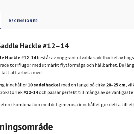
RECENSIONER
Saddle Hackle #12–14
e Hackle #12–14
består av noggrant utvalda sadelhackel av högst
ade torrflugor med utmärkt flytförmåga och hållbarhet. De långa,
 lätt att arbeta med.
ing innehåller
10 sadelhackel
med en längd på cirka
20–25 cm
, vi
krokstorlek
#12–14
och passar perfekt till många av de vanligast
eten i kombination med det generösa innehållet gör detta till ett
ningsområde