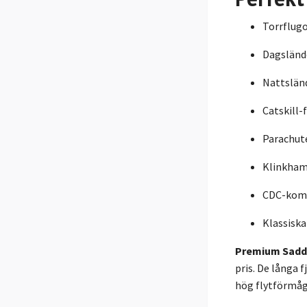
Torrflug
Dagsländ
Nattslän
Catskill-
Parachut
Klinkha
CDC-komb
Klassisk
Premium Saddl
pris. De långa 
hög flytförmåg