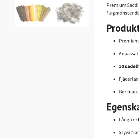
Premium Saddle 
flugmönster där
Produk
Premium S
Anpassat
10 sadel
Fjäderlän
Ger mater
Egensk
Långa oc
Styva fi