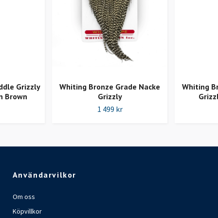
dle Grizzly
Whiting Bronze Grade Nacke
Whiting B
n Brown
Grizzly
Grizz
1 499 kr
Användarvilkor
Om oss
Köpvillkor