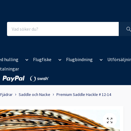
d hulling
Flugfiske
Flugbindning
Utförsäljni
talningar
Fjädrar
Saddle och Nacke
Premium Saddle Hackle # 12-14