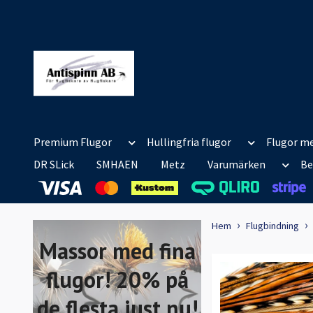
Premium Flugor
Hullingfria flugor
Flugor me
DR SLick
SMHAEN
Metz
Varumärken
Be
Hem
Flugbindning
Massor med fina
flugor! 20% på
de flesta just nu!