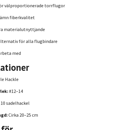
ör välproportionerade torrflugor
ämn fiberkvalitet
ra materialutnyttjande
alternativ för alla flugbindare
arbeta med
kationer
le Hackle
lek:
#12–14
10 sadelhackel
ngd:
Cirka 20–25 cm
 för