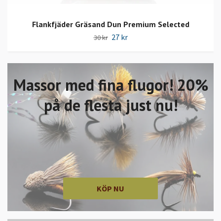
Flankfjäder Gräsand Dun Premium Selected
27 kr
30 kr
Massor med fina flugor! 20%
på de flesta just nu!
KÖP NU