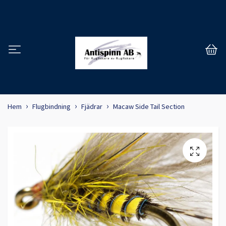
Hem
Flugbindning
Fjädrar
Macaw Side Tail Section