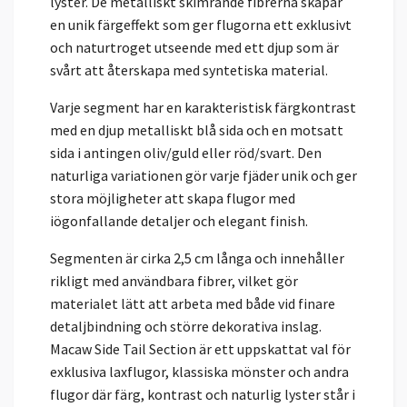
lyster. De metalliskt skimrande fibrerna skapar
en unik färgeffekt som ger flugorna ett exklusivt
och naturtroget utseende med ett djup som är
svårt att återskapa med syntetiska material.
Varje segment har en karakteristisk färgkontrast
med en djup metalliskt blå sida och en motsatt
sida i antingen oliv/guld eller röd/svart. Den
naturliga variationen gör varje fjäder unik och ger
stora möjligheter att skapa flugor med
iögonfallande detaljer och elegant finish.
Segmenten är cirka 2,5 cm långa och innehåller
rikligt med användbara fibrer, vilket gör
materialet lätt att arbeta med både vid finare
detaljbindning och större dekorativa inslag.
Macaw Side Tail Section är ett uppskattat val för
exklusiva laxflugor, klassiska mönster och andra
flugor där färg, kontrast och naturlig lyster står i