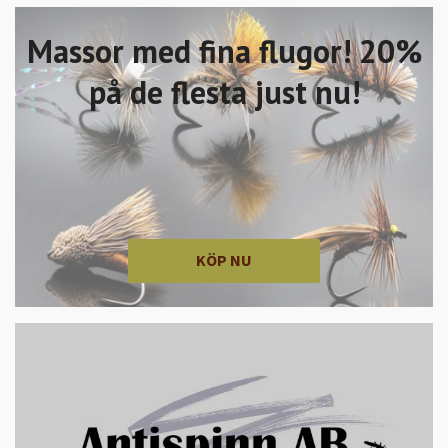
Massor med fina flugor! 20%
på de flesta just nu!
KÖP NU