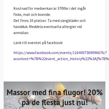
Kostnad för medverkan är 3700kr i det ingår
fiske, mat och boende.
Det finns 10 platser. Ta med sängkläder och
handduk. Meddela eventuella allergier vid
anmälan.
Länk till eventet på facebook:
https://www.facebook.com/events/1164437369096676/?
acontext=%7B%22event_action_history%22%3A[%
Massor med fina flugor! 20%
på de flesta just nu!